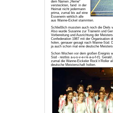
dem Namen „Herne“
versteckten, fand in der
Heimat nicht jedermann
prima, zumal bis auf eine
Essenerin wirklich alle
aus Wanne-Eickel stammten.
Schließlich mussten auch noch die Diels v
Also wurde Susanne zur Trainerin und Gera
Vorbereitung und Ausrichtung der Meistersc
Confederation 1987 mit der Organisation d
holen, genauer gesagt nach Wanne-Süd. Di
ja auch schon mal eine deutsche Meistersch
Schon Wochen vor dem großen Ereignis war 
Süd - restlos a-u-s-v-e-r-k-a-u-f-t!). Gera
zumal die Wanne-Eickeler Rock’n’Roller 
deutsche Meisterschaft holten.