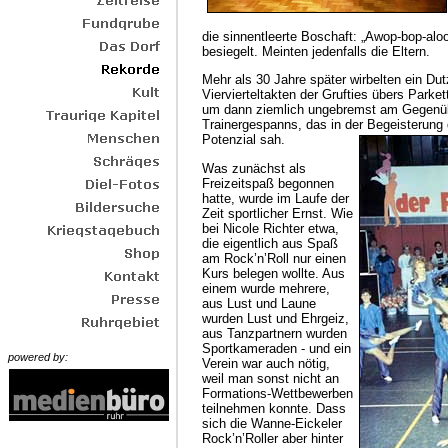
die sinnentleerte Boschaft: „Awop-bop-alo
besiegelt. Meinten jedenfalls die Eltern.
Mehr als 30 Jahre später wirbelten ein D
Viervierteltakten der Grufties übers Park
um dann ziemlich ungebremst am Gegenüb
Trainergespanns, das in der Begeisterung 
Potenzial sah.
Was zunächst als
Freizeitspaß begonnen
hatte, wurde im Laufe der
Zeit sportlicher Ernst. Wie
bei Nicole Richter etwa,
die eigentlich aus Spaß
am Rock’n’Roll nur einen
Kurs belegen wollte. Aus
einem wurde mehrere,
aus Lust und Laune
wurden Lust und Ehrgeiz,
aus Tanzpartnern wurden
Sportkameraden - und ein
powered by:
Verein war auch nötig,
weil man sonst nicht an
Formations-Wettbewerben
teilnehmen konnte. Dass
sich die Wanne-Eickeler
Rock’n’Roller aber hinter