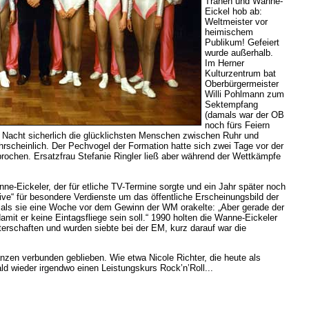
Tränen und Wanne-
Eickel hob ab:
Weltmeister vor
heimischem
Publikum! Gefeiert
wurde außerhalb.
Im Herner
Kulturzentrum bat
Oberbürgermeister
Willi Pohlmann zum
Sektempfang
(damals war der OB
noch fürs Feiern
r Nacht sicherlich die glücklichsten Menschen zwischen Ruhr und
scheinlich. Der Pechvogel der Formation hatte sich zwei Tage vor der
rochen. Ersatzfrau Stefanie Ringler ließ aber während der Wettkämpfe
ne-Eickeler, der für etliche TV-Termine sorgte und ein Jahr später noch
ve“ für besondere Verdienste um das öffentliche Erscheinungsbild der
t, als sie eine Woche vor dem Gewinn der WM orakelte: „Aber gerade der
damit er keine Eintagsfliege sein soll.“ 1990 holten die Wanne-Eickeler
erschaften und wurden siebte bei der EM, kurz darauf war die
zen verbunden geblieben. Wie etwa Nicole Richter, die heute als
 bald wieder irgendwo einen Leistungskurs Rock’n’Roll...