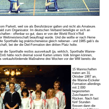
om Parkett, weil sie als Berufstänzer galten und nicht als Amateure.
ld zum Organisator. Im deutschen Verband beteiligte er sich an
haften - offenbar so gut, dass er von der World Rock’n’Roll
er Weltmeisterschaft beauftragt wurde. Und die wollte er nach Herne
e Sporthalle lag praktischerweise gleich nebenan - und 1985 gab’s da
aft, bei der die Diel-Formation den dritten Platz holte.
die Sporthalle restlos ausverkauft (ja, wirklich, Sporthalle Wanne-
ld Zinß hätte noch dreimal soviel Karten unters Volk bringen können,
als verkaufsfördernde Maßnahme drei Wochen vor der WM bereits die
15 Mannschaften
traten am 31.
Oktober 1987 an,
die Wanne-Eickeler
Formation allerdings
mit 2.000
begeisterten
Zuschauern im
Rücken. Nach fast
fünf Stunden
flossen dann die